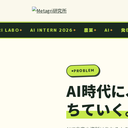
農業 × AI × 発信に興味がある学生へ
Metagri研究所では、農家の声、AI活用、SNS発信、Dis
農業
迷っている段階でもOK。フォーム、Instagram DM、公式L
AI
発信
コミュニティ
AIに聞いて終わらない。
Metagri研究所の現在地
LABO
AI INTERN 2026
農業
AI
発信
農業の現場で、
2022年3月
問いを立てるインターン。
農業×新技術の実験コミュニティとして活動開始
1,300名以上
2026年3月現在のDiscordコミュニティ参加者
PROBLEM
自治体連携
動画生成AIを活用した地域PRコンテストを共催
AI時代
ちていく