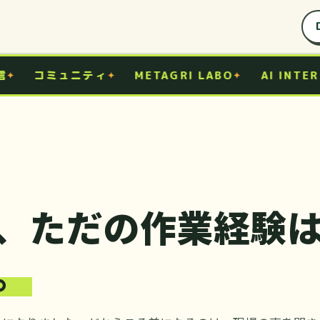
cordコミュニティ運営を横断して、3年後にも残る実践経験を積む
INEから気軽にメッセージしてください。
コミュニティ
METAGRI LABO
AI INTERN 
に、ただの作業経験
。